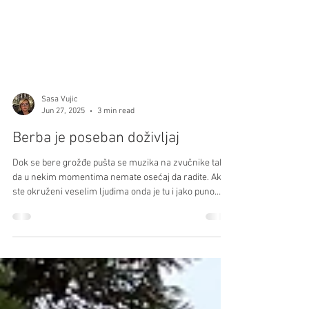
Sasa Vujic
Jun 27, 2025
3 min read
Berba je poseban doživljaj
Dok se bere grožđe pušta se muzika na zvučnike tako
da u nekim momentima nemate osećaj da radite. Ako
ste okruženi veselim ljudima onda je tu i jako puno
smeha i opuštene radne atmosfere.