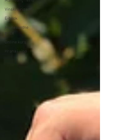
Marketing i vino
Vinski turizam
E-book
Interesantne
priče
Online kurs
Hrana i vino