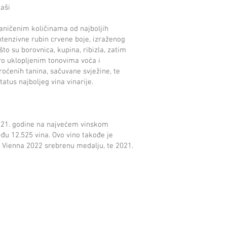
laši
raničenim količinama od najboljih
ntenzivne rubin crvene boje, izraženog
o su borovnica, kupina, ribizla, zatim
bro uklopljenim tonovima voća i
roćenih tanina, sačuvane svježine, te
tatus najboljeg vina vinarije.
2021. godine na najvećem vinskom
u 12.525 vina. Ovo vino takođe je
 Vienna 2022 srebrenu medalju, te 2021.
BLACK FRIDAY - LIMITED EDITION