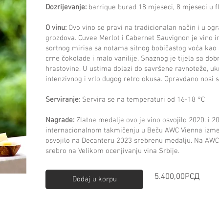
Dozrijevanje:
barrique burad 18 mjeseci, 8 mjeseci u f
O vinu:
Ovo vino se pravi na tradicionalan način i u og
grozdova. Cuvee Merlot i Cabernet Sauvignon je vino i
sortnog mirisa sa notama sitnog bobičastog voća kao št
crne čokolade i malo vanilije. Snaznog je tijela sa do
hrastovine. U ustima dolazi do savršene ravnoteže, uk
intenzivnog i vrlo dugog retro okusa. Opravdano nosi s
​Serviranje:
Servira se na temperaturi od 16-18 °C
Nagrade:
Zlatne medalje ovo je vino osvojilo 2020. i 
internacionalnom takmičenju u Beču AWC Vienna izmeđ
osvojilo na Decanteru 2023 srebrenu medalju. Na AWC
srebro na Velikom ocenjivanju vina Srbije.
Price
5.400,00РСД
Dodaj u korpu