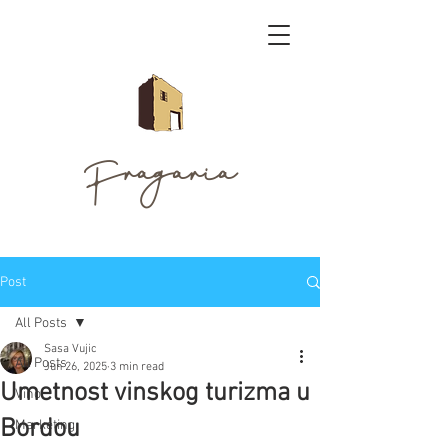
Fragaria
Post
All Posts
Sasa Vujic
All Posts
Jun 26, 2025
3 min read
Umetnost vinskog turizma u
Vino
Bordou
Marketing