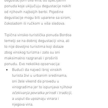
degustacijom dva vina, do specijalnih 
ponuda koje uključuju degustacije nekih 
od njihovih najboljih berbi. Pojedine 
degustacije mogu biti uparene sa sirom, 
čokoladom ili ručkom u više sledova.
Tipična vinsko-turistička ponuda Bordoa 
temelji se na dobroj degustaciji vina, ali 
to nije dovoljno turistima koji dolaze 
zbog vinskog turizma i zato su oni 
maksimalno razgranali i proširili 
ponudu. Evo nekoliko opservacija:
Budući da najveći broj vinskih 
turista živi u urbanim sredinama, 
oni žele vikend da provedu u 
vinogradima jer to ispunjava n
jihova 
očekivanja povratka prirodi i tradiciji
, 
a usput da upoznaju vinara i 
njegova vina.