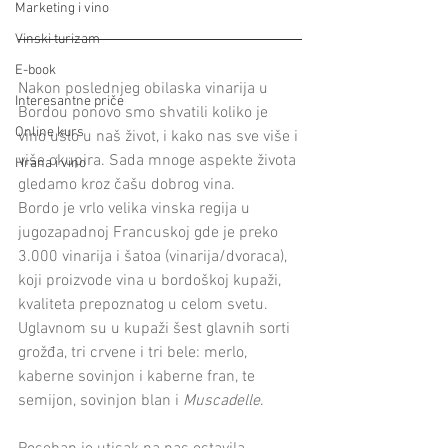
Marketing i vino
Vinski turizam
E-book
Nakon poslednjeg obilaska vinarija u 
Interesantne priče
Bordou ponovo smo shvatili koliko je 
Online kurs
vino ušlo u naš život, i kako nas sve više i 
više okupira. Sada mnoge aspekte života 
Hrana i vino
gledamo kroz čašu dobrog vina.
Bordo je vrlo velika vinska regija u 
jugozapadnoj Francuskoj gde je preko 
3.000 vinarija i šatoa (vinarija/dvoraca), 
koji proizvode vina u bordoškoj kupaži, 
kvaliteta prepoznatog u celom svetu. 
Uglavnom su u kupaži šest glavnih sorti 
grožđa, tri crvene i tri bele: merlo, 
kaberne sovinjon i kaberne fran, te 
semijon, sovinjon blan i 
Muscadelle
.