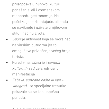
prilagođavaju njihovoj kulturi 
ponašanja, ali i vremenskom 
rasporedu gastronomije. Na 
početku je to zbunjujuće, ali onda 
se naviknete i uživate u njihovom 
stilu i načinu života.
Sport
 je aktivnost koja se mora naći 
na vinskim putevima jer to 
omogućava privlačenje većeg broja 
turista.
Pored vina, važna je i 
ponuda 
kulturnih sadržaja
, odnosno 
manifestacija
Zabava, sunčane bašte ili igre u 
vinograd
u za specijalne trenutke 
pokazale su se kao uspešna 
ponuda. 