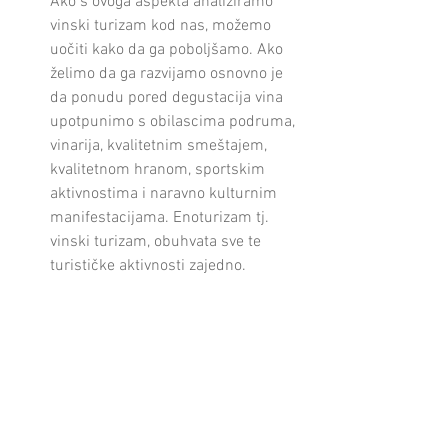
Ako s ovoga aspekta analiziramo 
vinski turizam kod nas, možemo 
uočiti kako da ga poboljšamo. Ako 
želimo da ga razvijamo osnovno je 
da ponudu pored degustacija vina 
upotpunimo s obilascima podruma, 
vinarija, kvalitetnim smeštajem, 
kvalitetnom hranom, sportskim 
aktivnostima i naravno kulturnim 
manifestacijama. Enoturizam tj. 
vinski turizam, obuhvata sve te 
turističke aktivnosti zajedno. 