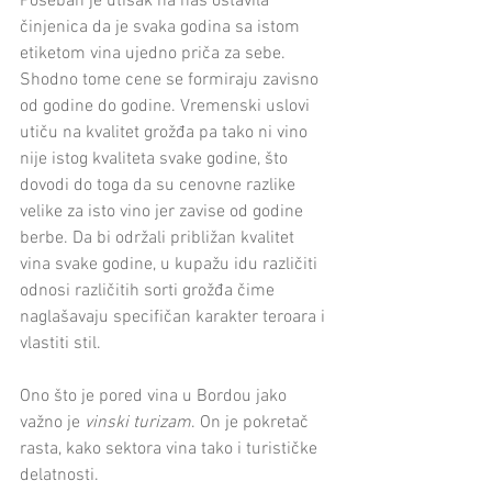
Poseban je utisak na nas ostavila 
činjenica da je svaka godina sa istom 
etiketom vina ujedno priča za sebe. 
Shodno tome cene se formiraju zavisno 
od godine do godine. Vremenski uslovi 
utiču na kvalitet grožđa pa tako ni vino 
nije istog kvaliteta svake godine, što 
dovodi do toga da su cenovne razlike 
velike za isto vino jer zavise od godine 
berbe. Da bi održali približan kvalitet 
vina svake godine, u kupažu idu različiti 
odnosi različitih sorti grožđa čime 
naglašavaju specifičan karakter teroara i 
vlastiti stil.
Ono što je pored vina u Bordou jako 
važno je
 vinski turizam
. On je pokretač 
rasta, kako sektora vina tako i turističke 
delatnosti. 