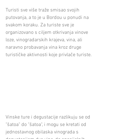
Turisti sve više traže smisao svojih 
putovanja, a to je u Bordou u ponudi na 
svakom koraku. Za turiste sve je 
organizovano s ciljem otkrivanja vinove 
loze, vinogradarskih krajeva, vina, ali 
naravno probavanja vina kroz druge 
turističke aktivnosti koje privlače turiste. 
Vinske ture i degustacije razlikuju se od 
"šatoa" do "šatoa", i mogu se kretati od 
jednostavnog obilaska vinograda s 