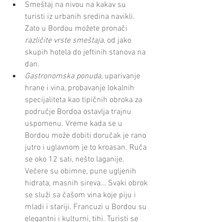
Smeštaj na nivou na kakav su 
turisti iz urbanih sredina navikli. 
Zato u Bordou možete pronači
različite vrste smeštaja
, od jako 
skupih hotela do jeftinih stanova na 
dan.
Gastronomska ponuda
, uparivanje 
hrane i vina, probavanje lokalnih 
specijaliteta kao tipičnih obroka za 
područje Bordoa ostavlja trajnu 
uspomenu. Vreme kada se u 
Bordou može dobiti doručak je rano 
jutro i uglavnom je to kroasan. Ruča 
se oko 12 sati, nešto laganije. 
Večere su obimne, pune ugljenih 
hidrata, masnih sireva… Svaki obrok 
se služi sa čašom vina koje piju i 
mladi i stariji. Francuzi u Bordou su 
elegantni i kulturni, tihi. Turisti se 