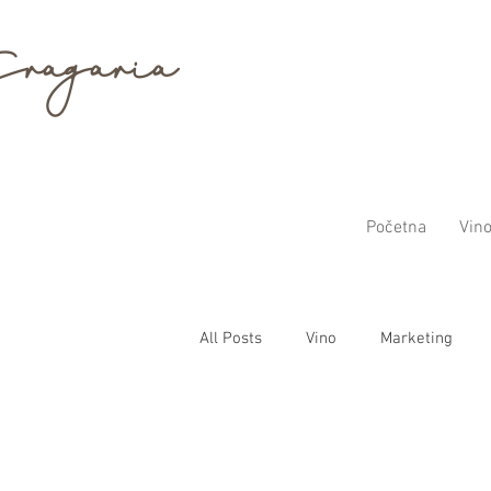
ragaria
Početna
Vin
All Posts
Vino
Marketing
Hrana i vino