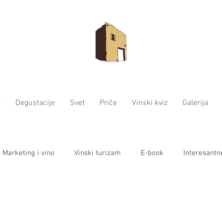
o
Degustacije
Svet
Priče
Vinski kviz
Galerija
Marketing i vino
Vinski turizam
E-book
Interesantn