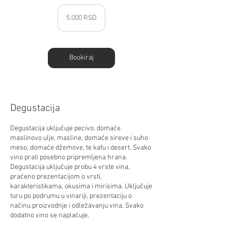
5.000
српских
5.000 RSD
динара
Bookiraj
Degustacija
Degustacija uključuje pecivo, domaće
maslinovo ulje, masline, domaće sireve i suho
meso, domaće džemove, te kafu i desert. Svako
vino prati posebno pripremljena hrana.
Degustacija uključuje probu 4 vrste vina,
praćeno prezentacijom o vrsti,
karakteristikama, okusima i mirisima. Uključuje
turu po podrumu u vinariji, prezentaciju o
načinu proizvodnje i odležavanju vina. Svako
dodatno vino se naplaćuje.