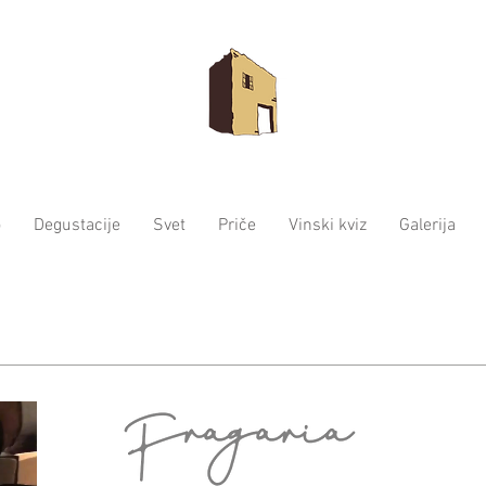
o
Degustacije
Svet
Priče
Vinski kviz
Galerija