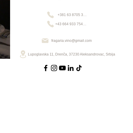
+381 63 8705 391
+43 664 933 75488
fragaria.vino@gmail.com
Lupoglavska 11, Drenča, 37230 Aleksandrovac, Srbija