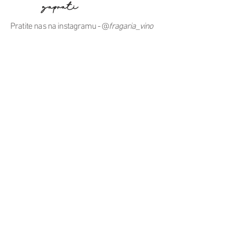
zaprati
Pratite nas na instagramu - @
fragaria_vino
+381 63 8705 391
+43 664 933 75488
fragaria.vino@gmail.com
Lupoglavska 11, Drenča, 37230 Aleksandrovac, Srbija